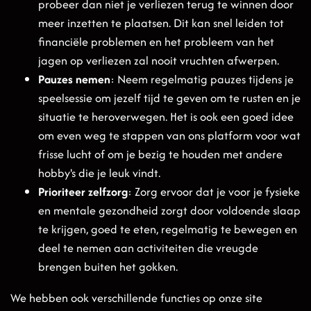
probeer dan niet je verliezen terug te winnen door
meer inzetten te plaatsen. Dit kan snel leiden tot
financiële problemen en het probleem van het
jagen op verliezen zal nooit vruchten afwerpen.
Pauzes nemen
: Neem regelmatig pauzes tijdens je
speelsessie om jezelf tijd te geven om te rusten en je
situatie te heroverwegen. Het is ook een goed idee
om even weg te stappen van ons platform voor wat
frisse lucht of om je bezig te houden met andere
hobby's die je leuk vindt.
Prioriteer zelfzorg
: Zorg ervoor dat je voor je fysieke
en mentale gezondheid zorgt door voldoende slaap
te krijgen, goed te eten, regelmatig te bewegen en
deel te nemen aan activiteiten die vreugde
brengen buiten het gokken.
We hebben ook verschillende functies op onze site