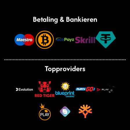
Betaling & Bankieren
Topproviders