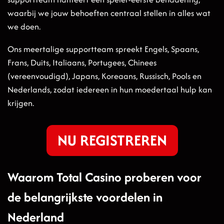
waarbij we jouw behoeften centraal stellen in alles wat
we doen.
Ons meertalige supportteam spreekt Engels, Spaans,
Frans, Duits, Italiaans, Portugees, Chinees
(vereenvoudigd), Japans, Koreaans, Russisch, Pools en
Nederlands, zodat iedereen in hun moedertaal hulp kan
krijgen.
NU REGISTREREN
Waarom Total Casino proberen voor
de belangrijkste voordelen in
Nederland