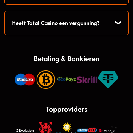
Heeft Total Casino een vergunning?
Betaling & Bankieren
Topproviders