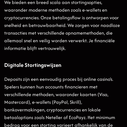
We bieden een breed scala aan stortingsopties,
waaronder moderne methoden zoals e-wallets en
cryptocurrencies. Onze betalingsflow is ontworpen voor
snelheid en betrouwbaarheid. We zorgen voor naadloze
transacties met verschillende opnamemethoden, die
allemaal snel en veilig worden verwerkt. Je financiële
informatie blijft vertrouwelijk.
Digitale Stortingswijzen
Deposits zijn een eenvoudig proces bij online casino's.
Spelers kunnen hun accounts financieren met
verschillende methoden, waaronder kaarten (Visa,
Mastercard), e-wallets (PayPal, Skrill),
bankovermakingen, cryptocurrencies en lokale
betaaloptions zoals Neteller of EcoPayz. Het minimum
bedrag voor een storting varieert afhankelijk van de