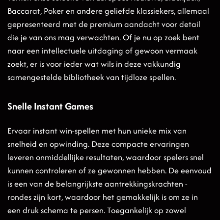
Baccarat, Poker en andere geliefde klassiekers, allemaal
gepresenteerd met de premium aandacht voor detail
die je van ons mag verwachten. Of je nu op zoek bent
naar een intellectuele uitdaging of gewoon vermaak
zoekt, er is voor ieder wat wils in deze vakkundig
samengestelde bibliotheek van tijdloze spellen.
Snelle Instant Games
Ervaar instant win-spellen met hun unieke mix van
snelheid en opwinding. Deze compacte ervaringen
leveren onmiddellijke resultaten, waardoor spelers snel
kunnen controleren of ze gewonnen hebben. De eenvoud
is een van de belangrijkste aantrekkingskrachten -
rondes zijn kort, waardoor het gemakkelijk is om ze in
een druk schema te persen. Toegankelijk op zowel