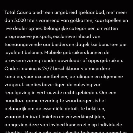
Total Casino biedt een uitgebreid spelaanbod, met meer
dan 5.000 titels variërend van gokkasten, kaartspellen en
live dealer opties. Belangrijke categorieën omvatten
progressieve jackpots, exclusieve inhoud van
toonaangevende aanbieders en dagelijkse bonussen die
loyaliteit belonen. Mobiele gebruikers kunnen de
browserervaring zonder downloads of apps gebruiken.
Ondersteuning is 24/7 beschikbaar via meerdere
kanalen, voor accountbeheer, betalingen en algemene
vragen. Licenties bevestigen de naleving van
regelgeving in vertrouwde rechtsgebieden. Om een
naadloze game-ervaring te waarborgen, is het
belangrijk om de essentiële details te bekijken,
waaronder inzetlimieten en verwerkingstijden,
aangezien deze van invloed kunnen zijn op individuele
situaties. Met zijn robuuste selectie, belonende promoties