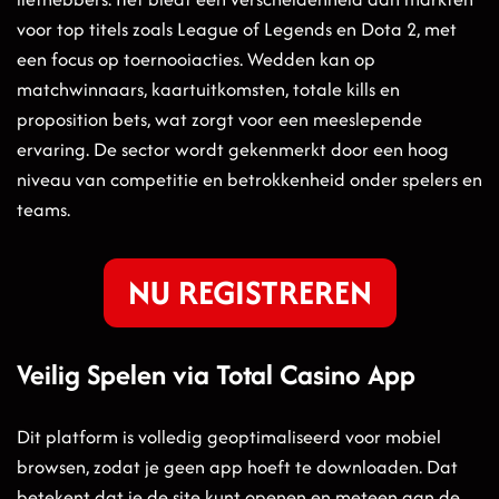
voor top titels zoals League of Legends en Dota 2, met
een focus op toernooiacties. Wedden kan op
matchwinnaars, kaartuitkomsten, totale kills en
proposition bets, wat zorgt voor een meeslepende
ervaring. De sector wordt gekenmerkt door een hoog
niveau van competitie en betrokkenheid onder spelers en
teams.
NU REGISTREREN
Veilig Spelen via Total Casino App
Dit platform is volledig geoptimaliseerd voor mobiel
browsen, zodat je geen app hoeft te downloaden. Dat
betekent dat je de site kunt openen en meteen aan de