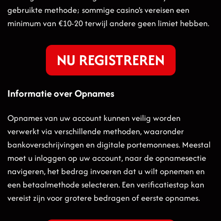
gebruikte methode; sommige casino's vereisen een
minimum van €10-20 terwijl andere geen limiet hebben.
NU REGISTREREN
Informatie over Opnames
Opnames van uw account kunnen veilig worden
verwerkt via verschillende methoden, waaronder
bankoverschrijvingen en digitale portemonnees. Meestal
moet u inloggen op uw account, naar de opnamesectie
navigeren, het bedrag invoeren dat u wilt opnemen en
een betaalmethode selecteren. Een verificatiestap kan
vereist zijn voor grotere bedragen of eerste opnames.