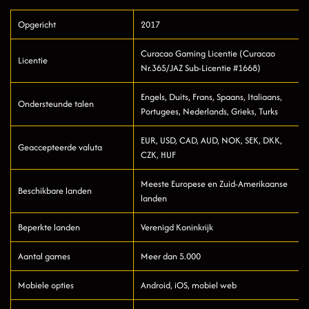
Opgericht
2017
Curacao Gaming Licentie (Curacao
Licentie
Nr.365/JAZ Sub-Licentie #1668)
Engels, Duits, Frans, Spaans, Italiaans,
Ondersteunde talen
Portugees, Nederlands, Grieks, Turks
EUR, USD, CAD, AUD, NOK, SEK, DKK,
Geaccepteerde valuta
CZK, HUF
Meeste Europese en Zuid-Amerikaanse
Beschikbare landen
landen
Beperkte landen
Verenigd Koninkrijk
Aantal games
Meer dan 5.000
Mobiele opties
Android, iOS, mobiel web