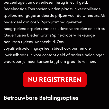
percentage van de verliezen terug in echt geld.
Regelmatige Toernooien vinden plaats in verschillende
spellen, met gegarandeerde prijzen voor de winnaars. Als
onderdeel van ons VIP-programma genieten
hoogspelende spelers van exclusieve voordelen en extra's.
Ondertussen bieden Gratis Spins-drops willekeurige
bonussen tijdens uw speeltijd. Ons
Loyaliteitsbeloningssysteem biedt ook punten die
inwisselbaar zijn voor contant geld of andere beloningen,
waardoor je meer kansen krijgt om groot te winnen.
NU REGISTREREN
Betrouwbare Betalingsopties