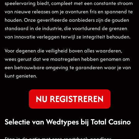
speelervaring biedt, compleet met een constante stroom
van nieuwe releases om je avonturen fris en spannend te
houden. Onze geverifieerde aanbieders zijn de gouden
standaard in de industrie, die voortdurend de grenzen
van innovatie verleggen terwijl ze integriteit behouden.
Voor degenen die veiligheid boven alles waarderen,
wees gerust dat we maatregelen hebben genomen om
een betrouwbare omgeving te garanderen waar je van
kunt genieten.
NU REGISTREREN
Selectie van Wedtypes bij Total Casino
Stap in de actie met onze sportsbook, naadloos