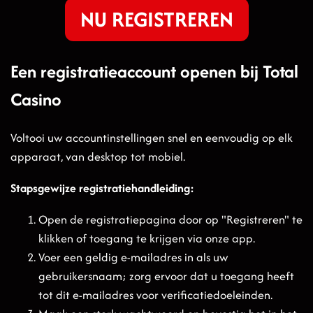
NU REGISTREREN
Een registratieaccount openen bij Total
Casino
Voltooi uw accountinstellingen snel en eenvoudig op elk
apparaat, van desktop tot mobiel.
Stapsgewijze registratiehandleiding:
Open de registratiepagina door op "Registreren" te
klikken of toegang te krijgen via onze app.
Voer een geldig e-mailadres in als uw
gebruikersnaam; zorg ervoor dat u toegang heeft
tot dit e-mailadres voor verificatiedoeleinden.