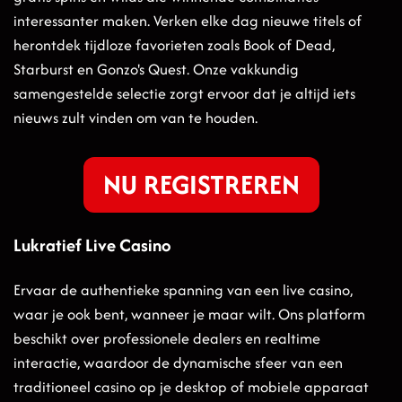
interessanter maken. Verken elke dag nieuwe titels of
herontdek tijdloze favorieten zoals Book of Dead,
Starburst en Gonzo's Quest. Onze vakkundig
samengestelde selectie zorgt ervoor dat je altijd iets
nieuws zult vinden om van te houden.
NU REGISTREREN
Lukratief Live Casino
Ervaar de authentieke spanning van een live casino,
waar je ook bent, wanneer je maar wilt. Ons platform
beschikt over professionele dealers en realtime
interactie, waardoor de dynamische sfeer van een
traditioneel casino op je desktop of mobiele apparaat