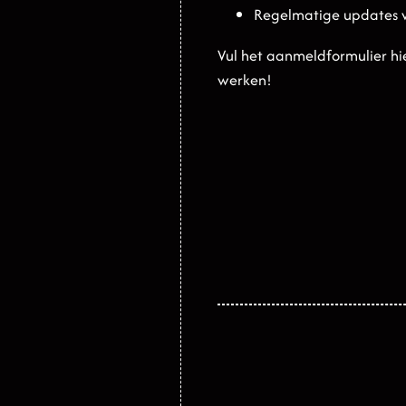
Regelmatige updates 
Vul het aanmeldformulier hi
werken!