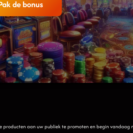
Pak de bonus
ze producten aan uw publiek te promoten en begin vandaag 