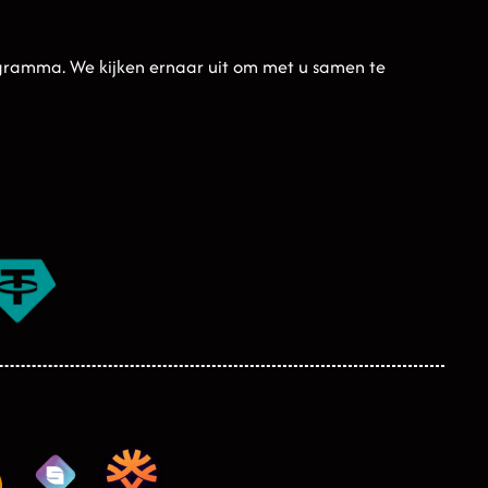
rogramma. We kijken ernaar uit om met u samen te