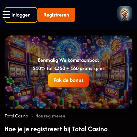
Inloggen
Registreren
Eenmalig Welkomstaanbod:
210% tot €350 + 160 gratis spins
Pak de bonus
›
Total Casino
Hoe registreren
Hoe je je registreert bij Total Casino