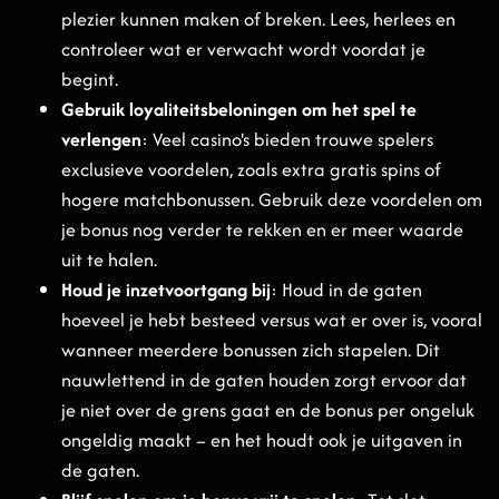
plezier kunnen maken of breken. Lees, herlees en
controleer wat er verwacht wordt voordat je
begint.
Gebruik loyaliteitsbeloningen om het spel te
verlengen
: Veel casino's bieden trouwe spelers
exclusieve voordelen, zoals extra gratis spins of
hogere matchbonussen. Gebruik deze voordelen om
je bonus nog verder te rekken en er meer waarde
uit te halen.
Houd je inzetvoortgang bij
: Houd in de gaten
hoeveel je hebt besteed versus wat er over is, vooral
wanneer meerdere bonussen zich stapelen. Dit
nauwlettend in de gaten houden zorgt ervoor dat
je niet over de grens gaat en de bonus per ongeluk
ongeldig maakt – en het houdt ook je uitgaven in
de gaten.