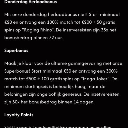
Donderdag Herlaadbonus
Mis onze donderdag herlaadbonus niet! Stort minimaal
€20 en ontvang een 100% match tot €200 + 50 gratis
spins op "Raging Rhino". De inzetvereisten zijn 35x het
bonusbedrag binnen 72 uur.
Superbonus
Maak je klaar voor de ultieme gamingervaring met onze
Superbonus! Stort minimaal €50 en ontvang een 300%
match tot €500 + 100 gratis spins op "Mega Joker". De
minimum stortingseis is behoorlijk hoog, maar de
beloningen zijn ongelooflijk genereus. De inzetvereisten
zijn 30x het bonusbedrag binnen 14 dagen.
Loyalty Points
Sluit je aan bij ons loyaliteitsprogramma en verdien