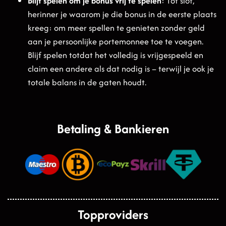
Blijf spelen om je bonus vrij te spelen
: Tot slot,
herinner je waarom je die bonus in de eerste plaats
kreeg: om meer spellen te genieten zonder geld
aan je persoonlijke portemonnee toe te voegen.
Blijf spelen totdat het volledig is vrijgespeeld en
claim een andere als dat nodig is – terwijl je ook je
totale balans in de gaten houdt.
Betaling & Bankieren
Topproviders