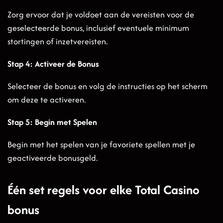
Zorg ervoor dat je voldoet aan de vereisten voor de
geselecteerde bonus, inclusief eventuele minimum
stortingen of inzetvereisten.
Stap 4: Activeer de Bonus
Selecteer de bonus en volg de instructies op het scherm
om deze te activeren.
Stap 5: Begin met Spelen
Begin met het spelen van je favoriete spellen met je
geactiveerde bonusgeld.
Één set regels voor elke Total Casino
bonus