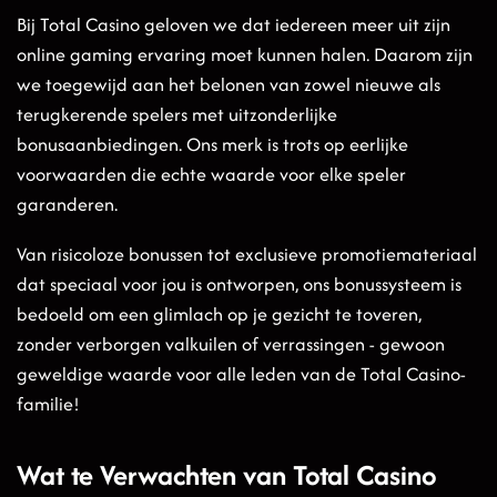
Bij Total Casino geloven we dat iedereen meer uit zijn
online gaming ervaring moet kunnen halen. Daarom zijn
we toegewijd aan het belonen van zowel nieuwe als
terugkerende spelers met uitzonderlijke
bonusaanbiedingen. Ons merk is trots op eerlijke
voorwaarden die echte waarde voor elke speler
garanderen.
Van risicoloze bonussen tot exclusieve promotiemateriaal
dat speciaal voor jou is ontworpen, ons bonussysteem is
bedoeld om een glimlach op je gezicht te toveren,
zonder verborgen valkuilen of verrassingen - gewoon
geweldige waarde voor alle leden van de Total Casino-
familie!
Wat te Verwachten van Total Casino