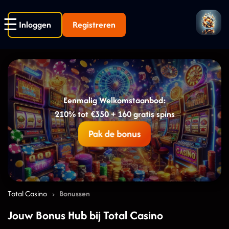
Inloggen
Registreren
Eenmalig Welkomstaanbod:
210% tot €350 + 160 gratis spins
Pak de bonus
›
Total Casino
Bonussen
Jouw Bonus Hub bij Total Casino