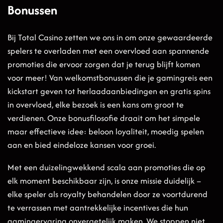
Bonussen
Bij Total Casino zetten we ons in om onze gewaardeerde
spelers te overladen met een overvloed aan spannende
promoties die ervoor zorgen dat je terug blijft komen
voor meer! Van welkomstbonussen die je gamingreis een
kickstart geven tot herlaadaanbiedingen en gratis spins
in overvloed, elke bezoek is een kans om groot te
verdienen. Onze bonusfilosofie draait om het simpele
maar effectieve idee: beloon loyaliteit, moedig spelen
aan en bied eindeloze kansen voor groei.
Met een duizelingwekkend scala aan promoties die op
elk moment beschikbaar zijn, is onze missie duidelijk –
elke speler als royalty behandelen door ze voortdurend
te verrassen met aantrekkelijke incentives die hun
gamingervaring onvergetelijk maken. We stoppen niet